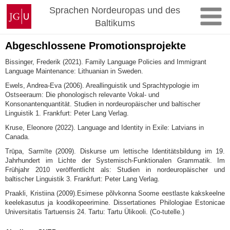
Zum
Johannes
Sprachen Nordeuropas und des
Inhalt
Gutenberg-
Baltikums
springen
Universität
Mainz
Abgeschlossene Promotionsprojekte
Bissinger, Frederik (2021). Family Language Policies and Immigrant
Language Maintenance: Lithuanian in Sweden.
Ewels, Andrea-Eva (2006). Areallinguistik und Sprachtypologie im
Ostseeraum: Die phonologisch relevante Vokal- und
Konsonantenquantität. Studien in nordeuropäischer und baltischer
Linguistik 1. Frankfurt: Peter Lang Verlag.
Kruse, Eleonore (2022). Language and Identity in Exile: Latvians in
Canada.
Trūpa, Sarmīte (2009). Diskurse um lettische Identitätsbildung im 19.
Jahrhundert im Lichte der Systemisch-Funktionalen Grammatik. Im
Frühjahr 2010 veröffentlicht als: Studien in nordeuropäischer und
baltischer Linguistik 3. Frankfurt: Peter Lang Verlag.
Praakli, Kristiina (2009).Esimese põlvkonna Soome eestlaste kakskeelne
keelekasutus ja koodikopeerimine. Dissertationes Philologiae Estonicae
Universitatis Tartuensis 24. Tartu: Tartu Ülikooli. (Co-tutelle.)