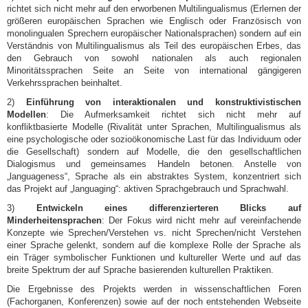
richtet sich nicht mehr auf den erworbenen Multilingualismus (Erlernen der
größeren europäischen Sprachen wie Englisch oder Französisch von
monolingualen Sprechern europäischer Nationalsprachen) sondern auf ein
Verständnis von Multilingualismus als Teil des europäischen Erbes, das
den Gebrauch von sowohl nationalen als auch regionalen
Minoritätssprachen Seite an Seite von international gängigeren
Verkehrssprachen beinhaltet.
2)
Einführung von interaktionalen und konstruktivistischen
Modellen
: Die Aufmerksamkeit richtet sich nicht mehr auf
konfliktbasierte Modelle (Rivalität unter Sprachen, Multilingualismus als
eine psychologische oder sozioökonomische Last für das Individuum oder
die Gesellschaft) sondern auf Modelle, die den gesellschaftlichen
Dialogismus und gemeinsames Handeln betonen. Anstelle von
„languageness“, Sprache als ein abstraktes System, konzentriert sich
das Projekt auf „languaging“: aktiven Sprachgebrauch und Sprachwahl.
3)
Entwickeln eines differenzierteren Blicks auf
Minderheitensprachen
: Der Fokus wird nicht mehr auf vereinfachende
Konzepte wie Sprechen/Verstehen vs. nicht Sprechen/nicht Verstehen
einer Sprache gelenkt, sondern auf die komplexe Rolle der Sprache als
ein Träger symbolischer Funktionen und kultureller Werte und auf das
breite Spektrum der auf Sprache basierenden kulturellen Praktiken.
Die Ergebnisse des Projekts werden in wissenschaftlichen Foren
(Fachorganen, Konferenzen) sowie auf der noch entstehenden Webseite