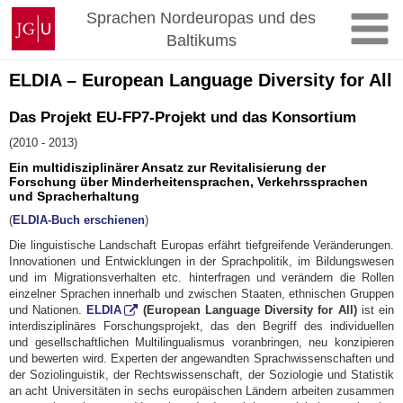
Zum
Johannes
Sprachen Nordeuropas und des
Inhalt
Gutenberg-
Baltikums
springen
Universität
Mainz
ELDIA – European Language Diversity for All
Das Projekt EU-FP7-Projekt und das Konsortium
(2010 - 2013)
Ein multidisziplinärer Ansatz zur Revitalisierung der
Forschung über Minderheitensprachen, Verkehrssprachen
und Spracherhaltung
(
ELDIA-Buch erschienen
)
Die linguistische Landschaft Europas erfährt tiefgreifende Veränderungen.
Innovationen und Entwicklungen in der Sprachpolitik, im Bildungswesen
und im Migrationsverhalten etc. hinterfragen und verändern die Rollen
einzelner Sprachen innerhalb und zwischen Staaten, ethnischen Gruppen
und Nationen.
ELDIA
(European Language Diversity for All)
ist ein
interdisziplinäres Forschungsprojekt, das den Begriff des individuellen
und gesellschaftlichen Multilingualismus voranbringen, neu konzipieren
und bewerten wird. Experten der angewandten Sprachwissenschaften und
der Soziolinguistik, der Rechtswissenschaft, der Soziologie und Statistik
an acht Universitäten in sechs europäischen Ländern arbeiten zusammen