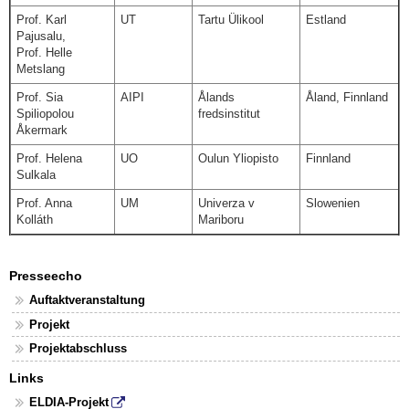
Prof. Karl
UT
Tartu Ülikool
Estland
Pajusalu,
Prof. Helle
Metslang
Prof. Sia
AIPI
Ålands
Åland, Finnland
Spiliopolou
fredsinstitut
Åkermark
Prof. Helena
UO
Oulun Yliopisto
Finnland
Sulkala
Prof. Anna
UM
Univerza v
Slowenien
Kolláth
Mariboru
Presseecho
Auftaktveranstaltung
Projekt
Projektabschluss
Links
ELDIA-Projekt