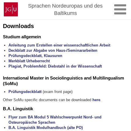
Zum
Johannes
Sprachen Nordeuropas und des
Inhalt
Gutenberg-
Baltikums
springen
Universität
Mainz
Downloads
Studium allgemein
Anleitung zum Erstellen einer wissenschaftlichen Arbeit
Deckblatt zur Abgabe von Haus-/Seminararbeiten
Prüfungsdeckblatt, Klausuren
Merkblatt Urheberrecht
Plagiat, Problemfeld: Diebstahl in der Wissenschaft
International Master in Sociolinguistics and Multilingualism
(SoMu)
Prüfungsdeckblatt
(exam front page)
Other SoMu specific documents can be downloaded
here
.
B.A. Linguistik
Flyer zum BA Modul 5 Wahlschwerpunkt Nord- und
Osteuropäische Sprachen
B.A. Linguistik Modulhandbuch (alte PO)