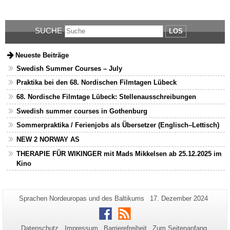
SUCHE
LOS
Neueste Beiträge
Swedish Summer Courses – July
Praktika bei den 68. Nordischen Filmtagen Lübeck
68. Nordische Filmtage Lübeck: Stellenausschreibungen
Swedish summer courses in Gothenburg
Sommerpraktika / Ferienjobs als Übersetzer (Englisch–Lettisch)
NEW 2 NORWAY AS
THERAPIE FÜR WIKINGER mit Mads Mikkelsen ab 25.12.2025 im
Kino
Zusätzliche
Seiten-
Letzte
Sprachen Nordeuropas und des Baltikums
17. Dezember 2024
Name:
Aktualisierung:
Informationen
Facebook
RSS
zu
Datenschutz
Impressum
Barrierefreiheit
Zum Seitenanfang