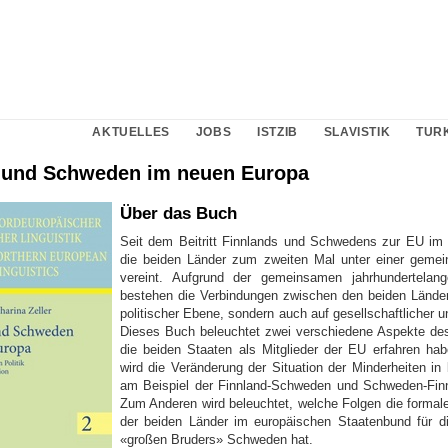
AKTUELLES
JOBS
ISTZIB
SLAVISTIK
TUR
 und Schweden im neuen Europa
Über das Buch
Seit dem Beitritt Finnlands und Schwedens zur EU im
die beiden Länder zum zweiten Mal unter einer geme
vereint. Aufgrund der gemeinsamen jahrhundertelan
bestehen die Verbindungen zwischen den beiden Länder
politischer Ebene, sondern auch auf gesellschaftlicher u
Dieses Buch beleuchtet zwei verschiedene Aspekte de
die beiden Staaten als Mitglieder der EU erfahren h
wird die Veränderung der Situation der Minderheiten in
am Beispiel der Finnland-Schweden und Schweden-Finn
Zum Anderen wird beleuchtet, welche Folgen die formale
der beiden Länder im europäischen Staatenbund für di
«großen Bruders» Schweden hat.