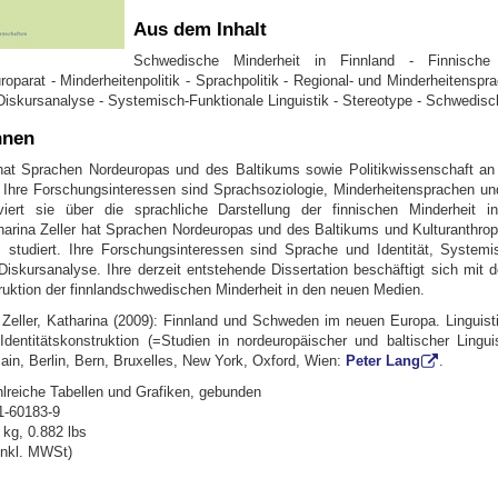
Aus dem Inhalt
Schwedische Minderheit in Finnland - Finnische 
oparat - Minderheitenpolitik - Sprachpolitik - Regional- und Minderheitenspr
- Diskursanalyse - Systemisch-Funktionale Linguistik - Stereotype - Schwedis
nnen
hat Sprachen Nordeuropas und des Baltikums sowie Politikwissenschaft an 
. Ihre Forschungsinteressen sind Sprachsoziologie, Minderheitensprachen und
viert sie über die sprachliche Darstellung der finnischen Minderheit i
atharina Zeller hat Sprachen Nordeuropas und des Baltikums und Kulturanthrop
studiert. Ihre Forschungsinteressen sind Sprache und Identität, Systemi
Diskursanalyse. Ihre derzeit entstehende Dissertation beschäftigt sich mit 
truktion der finnlandschwedischen Minderheit in den neuen Medien.
; Zeller, Katharina (2009): Finnland und Schweden im neuen Europa. Linguis
 Identitätskonstruktion (=Studien in nordeuropäischer und baltischer Lingui
ain, Berlin, Bern, Bruxelles, New York, Oxford, Wien:
Peter Lang
.
hlreiche Tabellen und Grafiken, gebunden
1-60183-9
 kg, 0.882 lbs
inkl. MWSt)