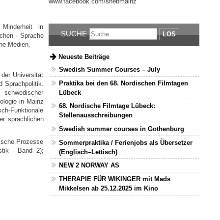
www.facebook.com/snebmainz
Minderheit in
SUCHE
LOS
achen - Sprache
che Medien.
Neueste Beiträge
Swedish Summer Courses – July
der Universität
Praktika bei den 68. Nordischen Filmtagen
 Sprachpolitik.
Lübeck
n schwedischer
ologie in Mainz
68. Nordische Filmtage Lübeck:
sch-Funktionale
Stellenausschreibungen
der sprachlichen
Swedish summer courses in Gothenburg
tische Prozesse
Sommerpraktika / Ferienjobs als Übersetzer
stik - Band 2);
(Englisch–Lettisch)
NEW 2 NORWAY AS
THERAPIE FÜR WIKINGER mit Mads
Mikkelsen ab 25.12.2025 im Kino