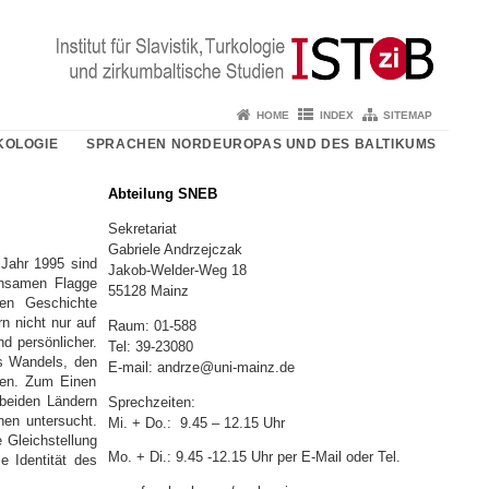
HOME
INDEX
SITEMAP
KOLOGIE
SPRACHEN NORDEUROPAS UND DES BALTIKUMS
Abteilung SNEB
Sekretariat
Gabriele Andrzejczak
 Jahr 1995 sind
Jakob-Welder-Weg 18
insamen Flagge
55128 Mainz
gen Geschichte
n nicht nur auf
Raum: 01-588
nd persönlicher.
Tel: 39-23080
s Wandels, den
E-mail: andrze@uni-mainz.de
aben. Zum Einen
 beiden Ländern
Sprechzeiten:
en untersucht.
Mi. + Do.: 9.45 – 12.15 Uhr
 Gleichstellung
Mo. + Di.: 9.45 -12.15 Uhr per E-Mail oder Tel.
e Identität des