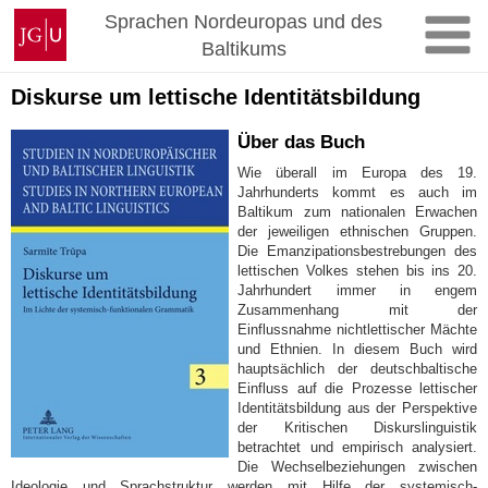
Zum
Johannes
Sprachen Nordeuropas und des
Inhalt
Gutenberg-
Baltikums
springen
Universität
Mainz
Diskurse um lettische Identitätsbildung
Über das Buch
Wie überall im Europa des 19.
Jahrhunderts kommt es auch im
Baltikum zum nationalen Erwachen
der jeweiligen ethnischen Gruppen.
Die Emanzipationsbestrebungen des
lettischen Volkes stehen bis ins 20.
Jahrhundert immer in engem
Zusammenhang mit der
Einflussnahme nichtlettischer Mächte
und Ethnien. In diesem Buch wird
hauptsächlich der deutschbaltische
Einfluss auf die Prozesse lettischer
Identitätsbildung aus der Perspektive
der Kritischen Diskurslinguistik
betrachtet und empirisch analysiert.
Die Wechselbeziehungen zwischen
Ideologie und Sprachstruktur werden mit Hilfe der systemisch-