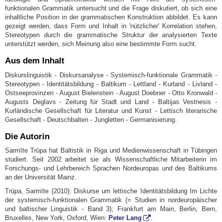
funktionalen Grammatik untersucht und die Frage diskutiert, ob sich eine
inhaltliche Position in der grammatischen Konstruktion abbildet. Es kann
gezeigt werden, dass Form und Inhalt in 'nützlicher' Korrelation stehen,
Stereotypen durch die grammatische Struktur der analysierten Texte
unterstützt werden, sich Meinung also eine bestimmte Form sucht.
Aus dem Inhalt
Diskurslinguistik - Diskursanalyse - Systemisch-funktionale Grammatik -
Stereotypen - Identitätsbildung - Baltikum - Lettland - Kurland - Livland -
Ostseeprovinzen - August Bielenstein - August Doebner - Otto Kronwald -
Augusts Deglavs - Zeitung für Stadt und Land - Baltijas Vestnesis -
Kurländische Gesellschaft für Literatur und Kunst - Lettisch literarische
Gesellschaft - Deutschbalten - Jungletten - Germanisierung.
Die Autorin
Sarmīte Trūpa hat Baltistik in Riga und Medienwissenschaft in Tübingen
studiert. Seit 2002 arbeitet sie als Wissenschaftliche Mitarbeiterin im
Forschungs- und Lehrbereich Sprachen Nordeuropas und des Baltikums
an der Universität Mainz.
Trūpa, Sarmīte (2010): Diskurse um lettische Identitätsbildung Im Lichte
der systemisch-funktionalen Grammatik (= Studien in nordeuropäischer
und baltischer Linguistik - Band 3); Frankfurt am Main, Berlin, Bern,
Bruxelles, New York, Oxford, Wien:
Peter Lang
.