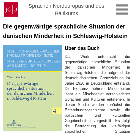
Zum
Johannes
Sprachen Nordeuropas und des
Inhalt
Gutenberg-
Baltikums
springen
Universität
Mainz
Die gegenwärtige sprachliche Situation der
dänischen Minderheit in Schleswig-Holstein
Über das Buch
Das Werk untersucht die
gegenwärtige sprachliche Situation
der dänischen Minderheit in
Schleswig-Holstein, die aufgrund der
deutsch-dänischen Grenzziehung im
Jahre 1920 in Deutschland entstand.
Die Existenz mehrerer Minderheiten
lässt ein Mischgebiet verschiedener
Sprachen und Kulturen entstehen. In
dieser Studie werden zunächst die
Entstehungsgeschichte sowie die
politischen und kulturellen
Gegebenheiten vorgestellt. Es folgt
die Betrachtung der vielfältigen
sprachlichen Situation