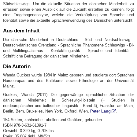
Südschleswigs. Um die aktuelle Situation der dänischen Minderheit zu
erfassen sowie einen Ausblick auf die Zukunft erstellen zu können, folgt
eine Fragebogenanalyse, welche die Verknüpfung von Sprache und
Identität sowie die aktuelle Sprachverwendung des Dänischen untersucht.
Aus dem Inhalt
Die dänische Minderheit in Deutschland - Süd- und Nordschleswig -
Deutsch-dänisches Grenzland - Sprachliche Phänomene Schleswigs - Bi-
und Multilingualismus - Kontaktlinguistik - Sprache und Identität -
Schriftliche Befragung der dänischen Minderheit.
Die Autorin
Wanda Guckes wurde 1984 in Mainz geboren und studierte dort Sprachen
Nordeuropas und des Baltikums sowie Ethnologie an der Universität
Mainz.
Guckes, Wanda (2011) Die gegenwärtige sprachliche Situation der
dänischen Minderheit in Schleswig-Holstein (= Studien in
nordeuropäischer und baltischer Linguistik - Band 4); Frankfurt am Main,
Berlin, Bern, Bruxelles, New York, Oxford, Wien,
Peter Lang
.
154 Seiten, zahlreiche Tabellen und Grafiken, gebunden
ISBN 978-3-631-61391-7
Gewicht: 0.320 kg, 0.705 lbs
Preis: 35,80€ (inkl. MWSt)