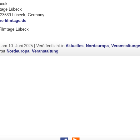
beck
tage Lübeck
8, 23539 Lübeck, Germany
e-filmtage.de
Filmtage Lübeck
ht am
10. Juni 2025
|
Veröffentlicht in
Aktuelles
,
Nordeuropa
,
Veranstaltung
rtet
Nordeuropa
,
Veranstaltung