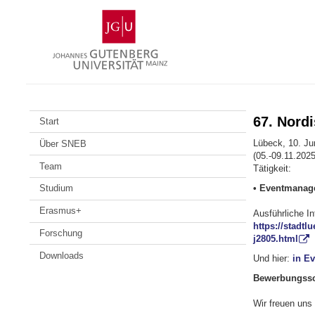
Zum
Johannes
Inhalt
Gutenberg-
springen
Universität
Mainz
67. Nord
Start
Lübeck, 10. Ju
Über SNEB
(05.-09.11.2025
Team
Tätigkeit:
• Eventmanage
Studium
Erasmus+
Ausführliche I
https://stadt
Forschung
j2805.html
Downloads
Und hier:
in E
Bewerbungssch
Wir freuen uns