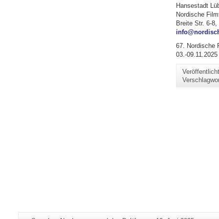
Hansestadt Lü
Nordische Film
Breite Str. 6-
info@nordisch
67. Nordische 
03.-09.11.2025
Veröffentlic
Verschlagwo
Zusätzliche