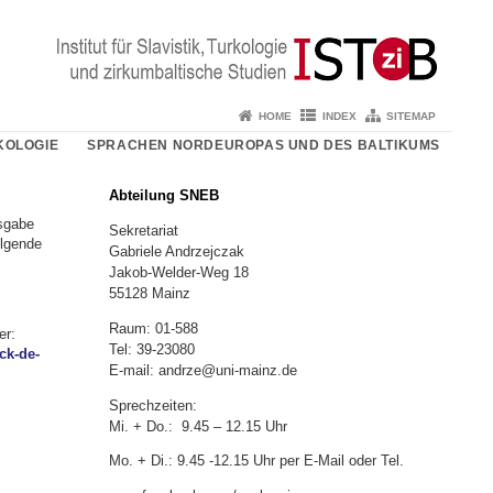
HOME
INDEX
SITEMAP
KOLOGIE
SPRACHEN NORDEUROPAS UND DES BALTIKUMS
Abteilung SNEB
usgabe
Sekretariat
olgende
Gabriele Andrzejczak
Jakob-Welder-Weg 18
55128 Mainz
Raum: 01-588
er:
Tel: 39-23080
ck-de-
E-mail: andrze@uni-mainz.de
Sprechzeiten:
Mi. + Do.: 9.45 – 12.15 Uhr
Mo. + Di.: 9.45 -12.15 Uhr per E-Mail oder Tel.