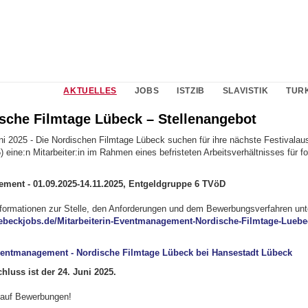
AKTUELLES
JOBS
ISTZIB
SLAVISTIK
TUR
ische Filmtage Lübeck – Stellenangebot
ni 2025 - Die Nordischen Filmtage Lübeck suchen für ihre nächste Festivala
) eine:n Mitarbeiter:in im Rahmen eines befristeten Arbeitsverhältnisses für f
ment - 01.09.2025-14.11.2025, Entgeldgruppe 6 TVöD
nformationen zur Stelle, den Anforderungen und dem Bewerbungsverfahren unt
luebeckjobs.de/Mitarbeiterin-Eventmanagement-Nordische-Filmtage-Luebe
ventmanagement - Nordische Filmtage Lübeck bei Hansestadt Lübeck
luss ist der 24. Juni 2025.
 auf Bewerbungen!