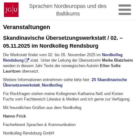
Zum
Johannes
Sprachen Nordeuropas und des
Inhalt
Gutenberg-
Baltikums
springen
Universität
Mainz
Veranstaltungen
Skandinavische Übersetzungswerkstatt / 02. –
05.11.2025 im Nordkolleg Rendsburg
Die Werkstatt findet vom 02. bis 05. November 2025 im
Nordkolleg
Rendsburg
statt. Unter der Leitung der Übersetzerin
Meike Blatzheim
werden in diesem Jahr Texte der norwegischen Autorin
Ellen Sofie
Lauritzen
übersetzt.
Weitere Informationen entnehmen siehe bitte hier:
25 Skandinavische
Übersetzerwerkstatt_Nordkolleg
Für Rückfragen stehen meine Kolleginnen Katharina Noß und Kisten
Fuchs vom Fachbereich Literatur & Medien und ich gerne zur Verfügung.
Mit freundlichen Grüßen aus dem Nordkolleg
Hanno Frick
Fachreferent Sprachen & Kommunikation
Nordkolleg Rendsburg GmbH