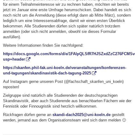
für einem Teilnahmeinteresse wir zu rechnen haben, möchten wir bereits
jetzt im Januar eine erste Umfrage herumschicken. Dabei handelt es sich
noch nicht um die Anmeldung (diese erfolgt dann ab Mitte März), sondern
lediglich um eine Interessensabfrage, damit wir einen ersten Überblick
bekommen. Alle Studierenden dürfen sich später natürlich trotzdem
anmelden (oder sich nicht anmelden, obwohl sie dieses Formular
ausfüllen).
Weitere Informationen finden Sie nachfolgend:
https://docs.google.com/forms/d/e/1FAIpQLSfR7HJSZxdZzC276FCMS
usp=header
https://skanfen.phil-fak.uni-koeln.de/veranstaltungen/konferenzen-
und-tagungen/skandinavistik-dach-tagung-2025
Auf Instagram gerne unseren Post (@fachschaft_skanfen_uni_koeln)
reposten!
Zielgruppe sind natürlich alle Studierenden der deutschsprachigen
Skandinavistik, aber auch Studierende aus benachbarten Fächern wie der
Fennistik oder Finnougristik sind herzlich willkommen.
Rückfragen dürfen gerne an
skandi-dach2025@uni-koeln.de
gestellt
werden, jemand aus dem Organisationsteam wird sich dann melden 🙂