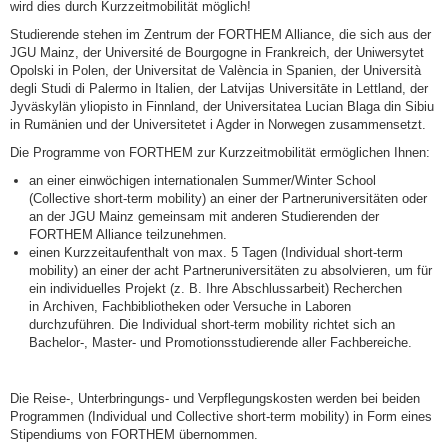
wird dies durch Kurzzeitmobilität möglich!
Studierende stehen im Zentrum der FORTHEM Alliance, die sich aus der
JGU Mainz, der Université de Bourgogne in Frankreich, der Uniwersytet
Opolski in Polen, der Universitat de València in Spanien, der Università
degli Studi di Palermo in Italien, der Latvijas Universitāte in Lettland, der
Jyväskylän yliopisto in Finnland, der Universitatea Lucian Blaga din Sibiu
in Rumänien und der Universitetet i Agder in Norwegen zusammensetzt.
Die Programme von FORTHEM zur Kurzzeitmobilität ermöglichen Ihnen:
an einer einwöchigen internationalen Summer/Winter School
(Collective short-term mobility) an einer der Partneruniversitäten oder
an der JGU Mainz gemeinsam mit anderen Studierenden der
FORTHEM Alliance teilzunehmen.
einen Kurzzeitaufenthalt von max. 5 Tagen (Individual short-term
mobility) an einer der acht Partneruniversitäten zu absolvieren, um für
ein individuelles Projekt (z. B. Ihre Abschlussarbeit) Recherchen
in Archiven, Fachbibliotheken oder Versuche in Laboren
durchzuführen. Die Individual short-term mobility richtet sich an
Bachelor-, Master- und Promotionsstudierende aller Fachbereiche.
Die Reise-, Unterbringungs- und Verpflegungskosten werden bei beiden
Programmen (Individual und Collective short-term mobility) in Form eines
Stipendiums von FORTHEM übernommen.