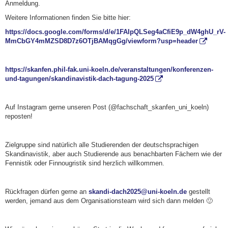
Anmeldung.
Weitere Informationen finden Sie bitte hier:
https://docs.google.com/forms/d/e/1FAIpQLSeg4aCfiE9p_dW4ghU_rV-
MmCbGY4mMZSD8D7z6OTjBAMqgGg/viewform?usp=header
https://skanfen.phil-fak.uni-koeln.de/veranstaltungen/konferenzen-
und-tagungen/skandinavistik-dach-tagung-2025
Auf Instagram gerne unseren Post (@fachschaft_skanfen_uni_koeln)
reposten!
Zielgruppe sind natürlich alle Studierenden der deutschsprachigen
Skandinavistik, aber auch Studierende aus benachbarten Fächern wie der
Fennistik oder Finnougristik sind herzlich willkommen.
Rückfragen dürfen gerne an
skandi-dach2025@uni-koeln.de
gestellt
werden, jemand aus dem Organisationsteam wird sich dann melden 🙂