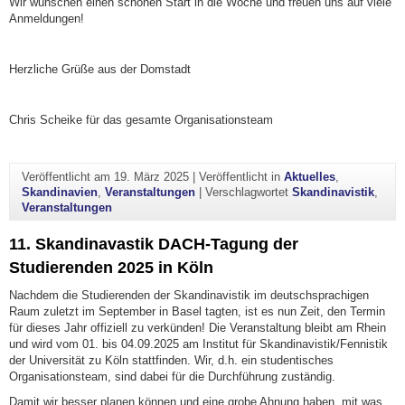
Wir wünschen einen schönen Start in die Woche und freuen uns auf viele
Anmeldungen!
Herzliche Grüße aus der Domstadt
Chris Scheike für das gesamte Organisationsteam
Veröffentlicht am
19. März 2025
|
Veröffentlicht in
Aktuelles
,
Skandinavien
,
Veranstaltungen
|
Verschlagwortet
Skandinavistik
,
Veranstaltungen
11. Skandinavastik DACH-Tagung der
Studierenden 2025 in Köln
Nachdem die Studierenden der Skandinavistik im deutschsprachigen
Raum zuletzt im September in Basel tagten, ist es nun Zeit, den Termin
für dieses Jahr offiziell zu verkünden! Die Veranstaltung bleibt am Rhein
und wird vom 01. bis 04.09.2025 am Institut für Skandinavistik/Fennistik
der Universität zu Köln stattfinden. Wir, d.h. ein studentisches
Organisationsteam, sind dabei für die Durchführung zuständig.
Damit wir besser planen können und eine grobe Ahnung haben, mit was