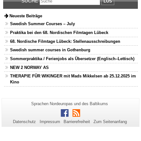
SUCHE
LOS
Neueste Beiträge
Swedish Summer Courses – July
Praktika bei den 68. Nordischen Filmtagen Lübeck
68. Nordische Filmtage Lübeck: Stellenausschreibungen
Swedish summer courses in Gothenburg
Sommerpraktika / Ferienjobs als Übersetzer (Englisch–Lettisch)
NEW 2 NORWAY AS
THERAPIE FÜR WIKINGER mit Mads Mikkelsen ab 25.12.2025 im
Kino
Zusätzliche
Seiten-
Sprachen Nordeuropas und des Baltikums
Name:
Informationen
Facebook
RSS
zu
Datenschutz
Impressum
Barrierefreiheit
Zum Seitenanfang
dieser
Seite