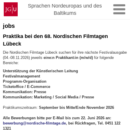
Zum
Johannes
Sprachen Nordeuropas und des
Inhalt
Gutenberg-
Baltikums
springen
Universität
Mainz
jobs
Praktika bei den 68. Nordischen Filmtagen
Lübeck
Die Nordischen Filmtage Lübeck suchen für ihre nächste Festivalausgabe
(04.-08.11.2026) jeweils
eine:n Praktikant:in (m/w/d)
für folgende
Bereiche:
Unterstützung der Künstlerischen Leitung
Festivalmanagement
Programm-Organisation
Ticketoffice / E-Commerce
Kommunikation: Presse
Kommunikation: Marketing / Social Media / Presse
Praktikumszeitraum:
September bis Mitte/Ende November 2026
Alle Bewerbungen bitte per E-Mail bis zum 22. Juni 2026 an:
bewerbung@nordische-filmtage.de
, bei Rückfragen, Tel. 0451 122
1321