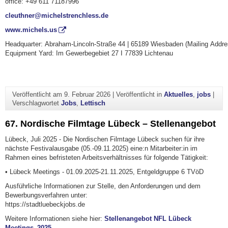
office: +49 611 71187996
cleuthner@michelstrenchless.de
www.michels.us
Headquarter: Abraham‑Lincoln‑Straße 44 | 65189 Wiesbaden (Mailing Addre
​Equipment Yard: Im Gewerbegebiet 27 I 77839 Lichtenau
Veröffentlicht am
9. Februar 2026
|
Veröffentlicht in
Aktuelles
,
jobs
|
Verschlagwortet
Jobs
,
Lettisch
67. Nordische Filmtage Lübeck – Stellenangebot
Lübeck, Juli 2025 - Die Nordischen Filmtage Lübeck suchen für ihre
nächste Festivalausgabe (05.-09.11.2025) eine:n Mitarbeiter:in im
Rahmen eines befristeten Arbeitsverhältnisses für folgende Tätigkeit:
• Lübeck Meetings - 01.09.2025-21.11.2025, Entgeldgruppe 6 TVöD
Ausführliche Informationen zur Stelle, den Anforderungen und dem
Bewerbungsverfahren unter:
https://stadtluebeckjobs.de
Weitere Informationen siehe hier:
Stellenangebot NFL Lübeck
Meetings_2025