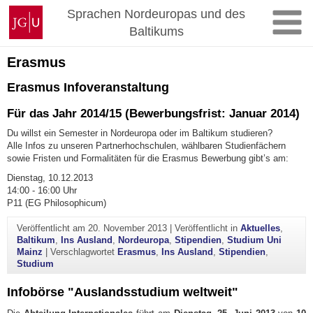
Zum
Johannes
Sprachen Nordeuropas und des
Inhalt
Gutenberg-
Baltikums
springen
Universität
Mainz
Erasmus
Erasmus Infoveranstaltung
Für das Jahr 2014/15 (Bewerbungsfrist: Januar 2014)
Du willst ein Semester in Nordeuropa oder im Baltikum studieren?
Alle Infos zu unseren Partnerhochschulen, wählbaren Studienfächern
sowie Fristen und Formalitäten für die Erasmus Bewerbung gibt’s am:
Dienstag, 10.12.2013
14:00 - 16:00 Uhr
P11 (EG Philosophicum)
Veröffentlicht am
20. November 2013
|
Veröffentlicht in
Aktuelles
,
Baltikum
,
Ins Ausland
,
Nordeuropa
,
Stipendien
,
Studium Uni
Mainz
|
Verschlagwortet
Erasmus
,
Ins Ausland
,
Stipendien
,
Studium
Infobörse "Auslandsstudium weltweit"