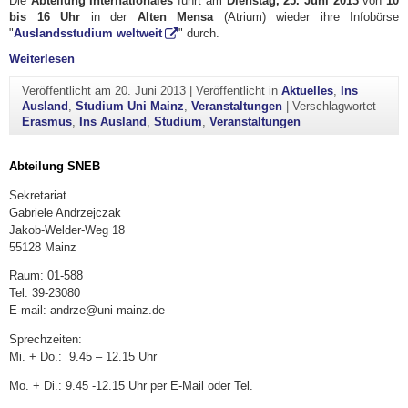
Die
Abteilung Internationales
führt am
Dienstag, 25. Juni 2013
von
10
bis 16 Uhr
in der
Alten Mensa
(Atrium) wieder ihre Infobörse
"
Auslandsstudium weltweit
" durch.
"Infobörse "Auslandsstudium weltweit""
Weiterlesen
Veröffentlicht am
20. Juni 2013
|
Veröffentlicht in
Aktuelles
,
Ins
Ausland
,
Studium Uni Mainz
,
Veranstaltungen
|
Verschlagwortet
Erasmus
,
Ins Ausland
,
Studium
,
Veranstaltungen
Abteilung SNEB
Sekretariat
Gabriele Andrzejczak
Jakob-Welder-Weg 18
55128 Mainz
Raum: 01-588
Tel: 39-23080
E-mail: andrze@uni-mainz.de
Sprechzeiten:
Mi. + Do.: 9.45 – 12.15 Uhr
Mo. + Di.: 9.45 -12.15 Uhr per E-Mail oder Tel.