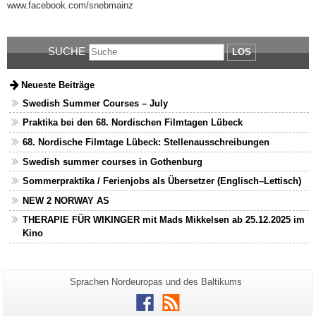
www.facebook.com/snebmainz
SUCHE
LOS
Neueste Beiträge
Swedish Summer Courses – July
Praktika bei den 68. Nordischen Filmtagen Lübeck
68. Nordische Filmtage Lübeck: Stellenausschreibungen
Swedish summer courses in Gothenburg
Sommerpraktika / Ferienjobs als Übersetzer (Englisch–Lettisch)
NEW 2 NORWAY AS
THERAPIE FÜR WIKINGER mit Mads Mikkelsen ab 25.12.2025 im
Kino
Zusätzliche
Seiten-
Sprachen Nordeuropas und des Baltikums
Name:
Informationen
Facebook
RSS
zu